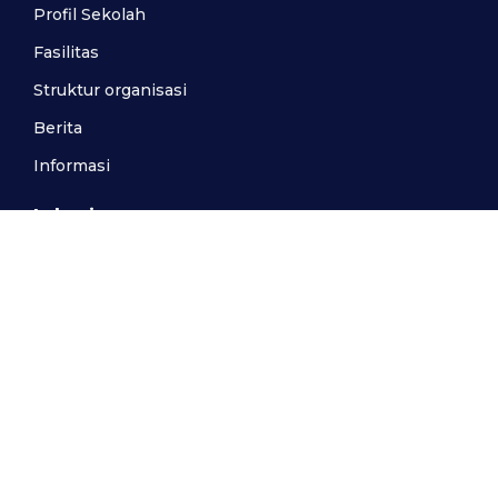
Profil Sekolah
Fasilitas
Struktur organisasi
Berita
Informasi
Lokasi
021-8750959
smp.alnur@yahoo.co.id
Jl. Al-Nur No.38 RT 004/007, Kelurahan Pabuaran,
Kecamatan Cibinong, Kabupaten Bogor 16916
07.00 – 15.00 WIB, Senin-Jumat
Hubungi Sekolah